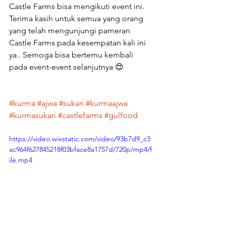
Castle Farms bisa mengikuti event ini. 
Terima kasih untuk semua yang orang 
yang telah mengunjungi pameran 
Castle Farms pada kesempatan kali ini 
ya.. Semoga bisa bertemu kembali 
pada event-event selanjutnya 😍
#kurma
#ajwa
#sukari
#kurmaajwa
#kurmasukari
#castlefarms
#gulfood
https://video.wixstatic.com/video/93b7d9_c3
ac964f627845218f03bface8a1757d/720p/mp4/f
ile.mp4